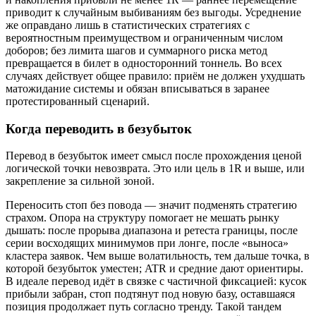
приводит к случайным выбиваниям без выгоды. Усреднение
же оправдано лишь в статистических стратегиях с
вероятностным преимуществом и ограниченным числом
доборов; без лимита шагов и суммарного риска метод
превращается в билет в односторонний тоннель. Во всех
случаях действует общее правило: приём не должен ухудшать
матожидание системы и обязан вписываться в заранее
протестированный сценарий.
Когда переводить в безубыток
Перевод в безубыток имеет смысл после прохождения ценой
логической точки невозврата. Это или цель в 1R и выше, или
закрепление за сильной зоной.
Переносить стоп без повода — значит подменять стратегию
страхом. Опора на структуру помогает не мешать рынку
дышать: после прорыва диапазона и ретеста границы, после
серии восходящих минимумов при лонге, после «выноса»
кластера заявок. Чем выше волатильность, тем дальше точка, в
которой безубыток уместен; ATR и средние дают ориентиры.
В идеале перевод идёт в связке с частичной фиксацией: кусок
прибыли забран, стоп подтянут под новую базу, оставшаяся
позиция продолжает путь согласно тренду. Такой тандем