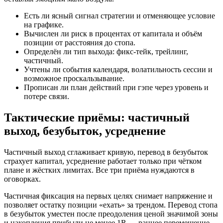
Есть ли ясный сигнал стратегии и отменяющее условие
на графике.
Вычислен ли риск в процентах от капитала и объём
позиции от расстояния до стопа.
Определён ли тип выхода: фикс‑тейк, трейлинг,
частичный.
Учтены ли события календаря, волатильность сессии и
возможное проскальзывание.
Прописан ли план действий при гэпе через уровень и
потере связи.
Тактические приёмы: частичный
выход, безубыток, усреднение
Частичный выход сглаживает кривую, перевод в безубыток
страхует капитал, усреднение работает только при чётком
плане и жёстких лимитах. Все три приёма нуждаются в
оговорках.
Частичная фиксация на первых целях снимает напряжение и
позволяет остатку позиции «ехать» за трендом. Перевод стопа
в безубыток уместен после преодоления ценой значимой зоны
и накопления прибыли не менее 1R — раннее перемещение