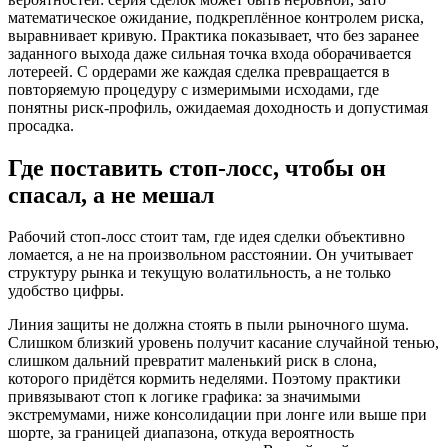
математическое ожидание, подкреплённое контролем риска,
выравнивает кривую. Практика показывает, что без заранее
заданного выхода даже сильная точка входа оборачивается
лотереей. С ордерами же каждая сделка превращается в
повторяемую процедуру с измеримыми исходами, где
понятны риск‑профиль, ожидаемая доходность и допустимая
просадка.
Где поставить стоп‑лосс, чтобы он
спасал, а не мешал
Рабочий стоп‑лосс стоит там, где идея сделки объективно
ломается, а не на произвольном расстоянии. Он учитывает
структуру рынка и текущую волатильность, а не только
удобство цифры.
Линия защиты не должна стоять в пыли рыночного шума.
Слишком близкий уровень получит касание случайной тенью,
слишком дальний превратит маленький риск в слона,
которого придётся кормить неделями. Поэтому практики
привязывают стоп к логике графика: за значимыми
экстремумами, ниже консолидации при лонге или выше при
шорте, за границей диапазона, откуда вероятность