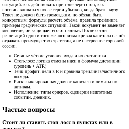
ситуаций: как действовать при гэпе через стоп, как
восстанавливаться после серии убытков, когда брать паузу.
Текст не должен быть громоздким, но обязан быть
конкретным: формулы расчёта объёма, правила трейлинга,
примеры графических ситуаций. Такой документ не заменяет
мышление, он защищает его от паники. После сотни
реализаций одно и того же алгоритма кривая капитала начнёт
отражать преимущество стратегии, а не настроение торговой
сессии.
Сетапы: чёткие условия входа и их статистика.
Стоп‑лосс: логика отмены идеи и формула дистанции
(уровень + ATR).
Тейк‑профит: цели в R и правила трейлинга/частичного
выхода.
Риск: фиксированная доля от капитала и лимиты по
активам.
Исполнение: типы ордеров, сценарии нештатных
событий, дневник.
Частые вопросы
Стоит ли ставить стоп‑лосс в пунктах или в
деньгах?