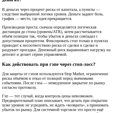
В деньгах через процент риска от капитала, а пункты —
следствие выбранной логики уровня. Деньги задают боль,
график — место, где идея прекращается.
Производная проста: сначала определяется логическая
дистанция до стопа (уровень/ATR), затем рассчитывается
объём позиции так, чтобы убыток в деньгах совпадал с
допустимым процентом. Фиксировать стоп только в пунктах
приводит к несоответствию риска от сделки к сделке и
раздувает просадки. Денежный риск выравнивает нагрузку на
депозит и делает серию управляемой.
Как действовать при гэпе через стоп‑лосс?
Для защиты от гэпов используются Stop Market, ограничение
риска объёмом и отказ от позиций перед значимыми
событиями. После гэпа — немедленное закрытие по рынку
согласно протоколу.
Гэп — тот случай, когда контроль цены невозможен.
Предварительный план описывает, что делать при открытии
хуже уровня: не усреднять, не ждать «возврата», а принимать
убыток по рынку. Для системной торговли это просто ещё