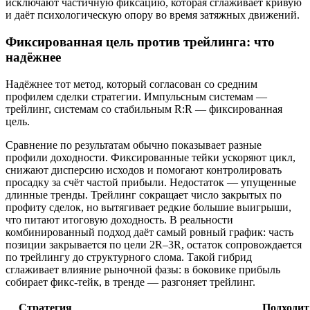
исключают частичную фиксацию, которая сглаживает кривую
и даёт психологическую опору во время затяжных движений.
Фиксированная цель против трейлинга: что
надёжнее
Надёжнее тот метод, который согласован со средним
профилем сделки стратегии. Импульсным системам —
трейлинг, системам со стабильным R:R — фиксированная
цель.
Сравнение по результатам обычно показывает разные
профили доходности. Фиксированные тейки ускоряют цикл,
снижают дисперсию исходов и помогают контролировать
просадку за счёт частой прибыли. Недостаток — упущенные
длинные тренды. Трейлинг сокращает число закрытых по
профиту сделок, но вытягивает редкие большие выигрыши,
что питают итоговую доходность. В реальности
комбинированный подход даёт самый ровный график: часть
позиции закрывается по цели 2R–3R, остаток сопровождается
по трейлингу до структурного слома. Такой гибрид
сглаживает влияние рыночной фазы: в боковике прибыль
собирает фикс‑тейк, в тренде — разгоняет трейлинг.
Стратегия
Подходит