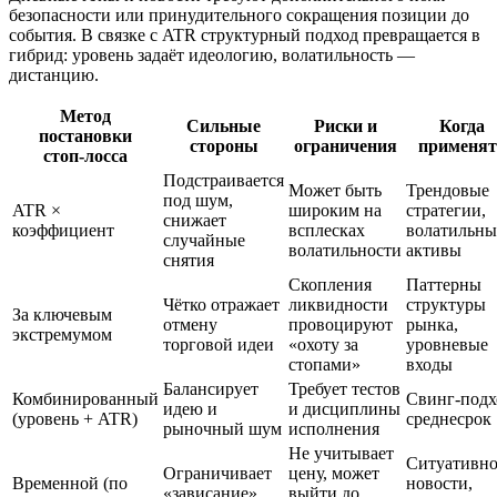
безопасности или принудительного сокращения позиции до
события. В связке с ATR структурный подход превращается в
гибрид: уровень задаёт идеологию, волатильность —
дистанцию.
Метод
Сильные
Риски и
Когда
постановки
стороны
ограничения
применят
стоп‑лосса
Подстраивается
Может быть
Трендовые
под шум,
ATR ×
широким на
стратегии,
снижает
коэффициент
всплесках
волатильны
случайные
волатильности
активы
снятия
Скопления
Паттерны
Чётко отражает
ликвидности
структуры
За ключевым
отмену
провоцируют
рынка,
экстремумом
торговой идеи
«охоту за
уровневые
стопами»
входы
Балансирует
Требует тестов
Комбинированный
Свинг‑подх
идею и
и дисциплины
(уровень + ATR)
среднесрок
рыночный шум
исполнения
Не учитывает
Ситуативно
Ограничивает
цену, может
Временной (по
новости,
«зависание»
выйти до