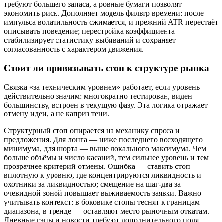
требуют большего запаса, а ровные бумаги позволят
экономить риск. Дополняет модель фильтр времени: после
импульса волатильность сжимается, и прежний ATR перестаёт
описывать поведение; перестройка коэффициента
стабилизирует статистику выбиваний и сохраняет
согласованность с характером движения.
Стоит ли привязывать стоп к структуре рынка
Связка «за техническим уровнем» работает, если уровень
действительно значим: многократно тестирован, виден
большинству, встроен в текущую фазу. Эта логика отражает
отмену идеи, а не каприз тени.
Структурный стоп опирается на механику спроса и
предложения. Для лонга — ниже последнего восходящего
минимума, для шорта — выше локального максимума. Чем
больше объёмы и число касаний, тем сильнее уровень и тем
прозрачнее критерий отмены. Ошибка — ставить стоп
вплотную к уровню, где концентрируются ликвидность и
охотники за ликвидностью; смещение на шаг‑два за
очевидной зоной повышает выживаемость заявки. Важно
учитывать контекст: в боковике стопы теснят к границам
диапазона, в тренде — оставляют место рыночным откатам.
Дневные гэпы и новости требуют дополнительного поля