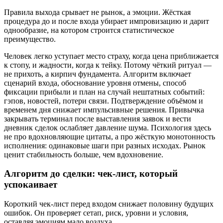
Правила выхода срывает не рынок, а эмоции. Жёсткая
процедура до и после входа убирает импровизацию и дарит
однообразие, на котором строится статистическое
преимущество.
Человек легко уступает место страху, когда цена приближается
к стопу, и жадности, когда к тейку. Потому чёткий ритуал —
не прихоть, а кирпич фундамента. Алгоритм включает
сценарий входа, обоснование уровня отмены, способ
фиксации прибыли и план на случай нештатных событий:
гэпов, новостей, потери связи. Подтверждение объёмом и
временем дня снижает импульсивные решения. Привычка
закрывать терминал после выставления заявок и вести
дневник сделок ослабляет давление шума. Психология здесь
не про вдохновляющие цитаты, а про жёсткую монотонность
исполнения: одинаковые шаги при разных исходах. Рынок
ценит стабильность больше, чем вдохновение.
Алгоритм до сделки: чек‑лист, который
успокаивает
Короткий чек‑лист перед входом снижает половину будущих
ошибок. Он проверяет сетап, риск, уровни и условия,
оставляя эмоциям мало воздуха.