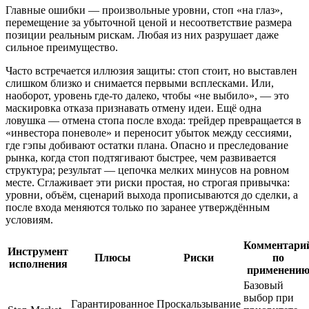
Главные ошибки — произвольные уровни, стоп «на глаз»,
перемещение за убыточной ценой и несоответствие размера
позиции реальным рискам. Любая из них разрушает даже
сильное преимущество.
Часто встречается иллюзия защиты: стоп стоит, но выставлен
слишком близко и снимается первыми всплесками. Или,
наоборот, уровень где‑то далеко, чтобы «не выбило», — это
маскировка отказа признавать отмену идеи. Ещё одна
ловушка — отмена стопа после входа: трейдер превращается в
«инвестора поневоле» и переносит убыток между сессиями,
где гэпы добивают остатки плана. Опасно и преследование
рынка, когда стоп подтягивают быстрее, чем развивается
структура; результат — цепочка мелких минусов на ровном
месте. Сглаживает эти риски простая, но строгая привычка:
уровни, объём, сценарий выхода прописываются до сделки, а
после входа меняются только по заранее утверждённым
условиям.
Комментари
Инструмент
Плюсы
Риски
по
исполнения
применени
Базовый
выбор при
Гарантированное
Проскальзывание