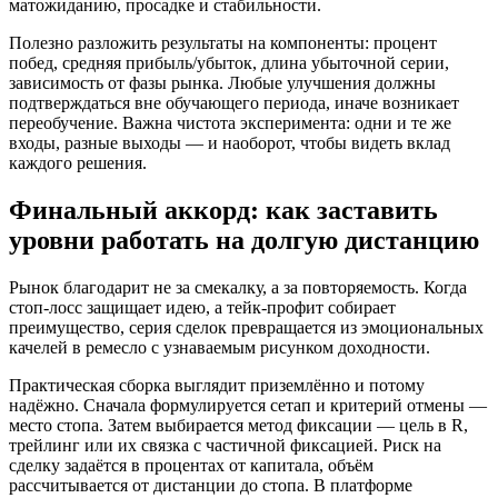
матожиданию, просадке и стабильности.
Полезно разложить результаты на компоненты: процент
побед, средняя прибыль/убыток, длина убыточной серии,
зависимость от фазы рынка. Любые улучшения должны
подтверждаться вне обучающего периода, иначе возникает
переобучение. Важна чистота эксперимента: одни и те же
входы, разные выходы — и наоборот, чтобы видеть вклад
каждого решения.
Финальный аккорд: как заставить
уровни работать на долгую дистанцию
Рынок благодарит не за смекалку, а за повторяемость. Когда
стоп‑лосс защищает идею, а тейк‑профит собирает
преимущество, серия сделок превращается из эмоциональных
качелей в ремесло с узнаваемым рисунком доходности.
Практическая сборка выглядит приземлённо и потому
надёжно. Сначала формулируется сетап и критерий отмены —
место стопа. Затем выбирается метод фиксации — цель в R,
трейлинг или их связка с частичной фиксацией. Риск на
сделку задаётся в процентах от капитала, объём
рассчитывается от дистанции до стопа. В платформе