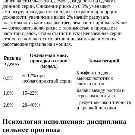
капитала это 0,44% ожидаемой доходности на сделку в
длинной серии. Снижение риска до 0,5% уменьшит
амплитуду просадки почти вдвое, сохранив пропорции
доходности; увеличение выше 2% начнёт раздувать
волатильность капитала быстрее, чем растёт прибыль. Ключ
— согласовать долю риска с терпимостью к просадке и
частотой сделок, чтобы статистически неизбежные серии
стопов не ломали психологию и не вынуждали менять
работающие правила на эмоциях.
Ожидаемая макс.
Риск на
просадка в серии
Комментарий
сделку
(модел.)
Комфортно для
8–12% при
0,5%
высокочастотных
неблагоприятной серии
свинг‑систем
Баланс между ростом и
1,0%
15–22%
стрессом капитала
Требует высокой точности
2,0%
28–40%+
и крепкой психики
Психология исполнения: дисциплина
сильнее прогноза