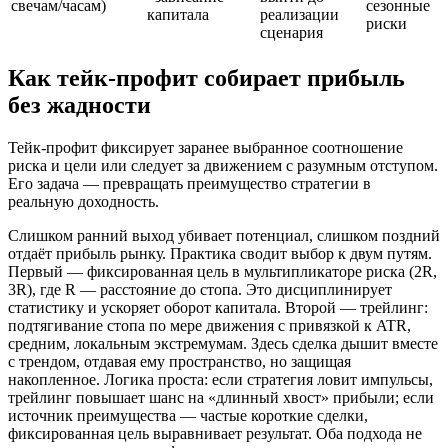
свечам/часам)
сезонные
капитала
реализации
риски
сценария
Как тейк‑профит собирает прибыль
без жадности
Тейк‑профит фиксирует заранее выбранное соотношение
риска и цели или следует за движением с разумным отступом.
Его задача — превращать преимущество стратегии в
реальную доходность.
Слишком ранний выход убивает потенциал, слишком поздний
отдаёт прибыль рынку. Практика сводит выбор к двум путям.
Первый — фиксированная цель в мультипликаторе риска (2R,
3R), где R — расстояние до стопа. Это дисциплинирует
статистику и ускоряет оборот капитала. Второй — трейлинг:
подтягивание стопа по мере движения с привязкой к ATR,
средним, локальным экстремумам. Здесь сделка дышит вместе
с трендом, отдавая ему пространство, но защищая
накопленное. Логика проста: если стратегия ловит импульсы,
трейлинг повышает шанс на «длинный хвост» прибыли; если
источник преимущества — частые короткие сделки,
фиксированная цель выравнивает результат. Оба подхода не