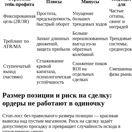
Плюсы
Минусы
тейк‑профита
для
Частые
Простота,
Упущение
Фиксированная
сетапы,
предсказуемость,
больших
цель (2R/3R)
свинг и
быстрый оборот
трендовых ходов
интрадей
Больше
Захват длинных
нереализованных
Трендовые
Трейлинг по
движений,
выгод из‑за
системы,
ATR/MA
защита прибыли
обратных
среднесрок
колебаний
Сглаживание
Снижение пиков
Ступенчатый
кривой
ROI на
Смешанны
выход
капитала,
отдельных
фазы рынк
(частями)
психологическая
сделках
устойчивость
Размер позиции и риск на сделку:
ордеры не работают в одиночку
Стоп‑лосс без правильного размера позиции — красивая
вывеска над пустым магазином. Риск на сделку задаёт
допустимую просадку и превращает случайность исхода в
управляемую серию.