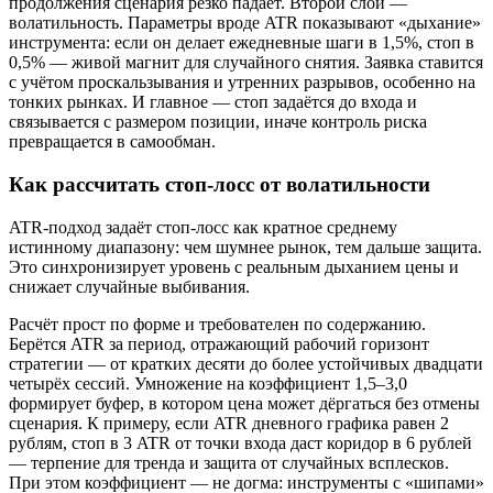
продолжения сценария резко падает. Второй слой —
волатильность. Параметры вроде ATR показывают «дыхание»
инструмента: если он делает ежедневные шаги в 1,5%, стоп в
0,5% — живой магнит для случайного снятия. Заявка ставится
с учётом проскальзывания и утренних разрывов, особенно на
тонких рынках. И главное — стоп задаётся до входа и
связывается с размером позиции, иначе контроль риска
превращается в самообман.
Как рассчитать стоп‑лосс от волатильности
ATR‑подход задаёт стоп‑лосс как кратное среднему
истинному диапазону: чем шумнее рынок, тем дальше защита.
Это синхронизирует уровень с реальным дыханием цены и
снижает случайные выбивания.
Расчёт прост по форме и требователен по содержанию.
Берётся ATR за период, отражающий рабочий горизонт
стратегии — от кратких десяти до более устойчивых двадцати
четырёх сессий. Умножение на коэффициент 1,5–3,0
формирует буфер, в котором цена может дёргаться без отмены
сценария. К примеру, если ATR дневного графика равен 2
рублям, стоп в 3 ATR от точки входа даст коридор в 6 рублей
— терпение для тренда и защита от случайных всплесков.
При этом коэффициент — не догма: инструменты с «шипами»