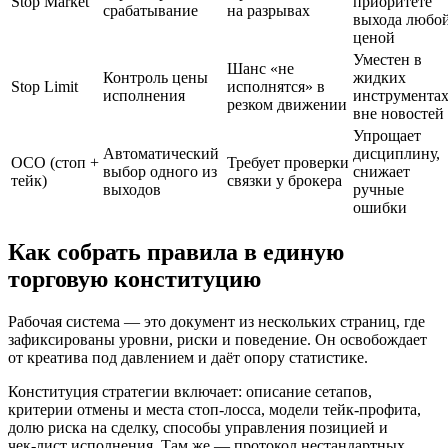
Stop Market
приоритете
срабатывание
на разрывах
выхода любо
ценой
Уместен в
Шанс «не
Контроль цены
жидких
Stop Limit
исполнятся» в
исполнения
инструмента
резком движении
вне новостей
Упрощает
Автоматический
дисциплину,
OCO (стоп +
Требует проверки
выбор одного из
снижает
тейк)
связки у брокера
выходов
ручные
ошибки
Как собрать правила в единую
торговую конституцию
Рабочая система — это документ из нескольких страниц, где
зафиксированы уровни, риски и поведение. Он освобождает
от креатива под давлением и даёт опору статистике.
Конституция стратегии включает: описание сетапов,
критерии отмены и места стоп‑лосса, модели тейк‑профита,
долю риска на сделку, способы управления позицией и
чек‑лист исполнения. Там же — протокол нестандартных