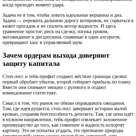
когда приходит момент удара.
Задача не в том, чтобы ловить идеальные вершины и дна.
Задача — пережить дальнюю дорогу котировок, не сорваться в
кювет просадок и не спалить мотор жадности. И здесь
уравнение простое: риск на сделку, логика уровня,
матожидание и дисциплина, спаянные в один алгоритм,
превращают хаос в управляемый шум.
Зачем ордерам выхода доверяют
защиту капитала
Стоп‑лосс и тейк‑профит создают жёсткие границы сделки:
первый обрубает убыток, второй собирает прибыль по плану.
Вместе они снимают эмоции с рулевого и отдают
командование статистике.
Смысл в том, что рынок не обязан оправдывать ожидания.
Там, где идея рушится, стоп‑лосс завершает историю малой
кровью, сохраняя боеспособность депозита. Там, где цена идёт
в нужном направлении, тейк‑профит извлекает заложенное
преимущество до того, как сомнение и жадность испортят
картину. Это не попытка угадать, это признание природы
вероятностей: серия сделок может быть неровной, зато