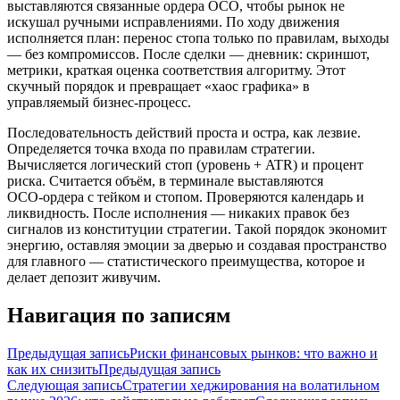
выставляются связанные ордера OCO, чтобы рынок не
искушал ручными исправлениями. По ходу движения
исполняется план: перенос стопа только по правилам, выходы
— без компромиссов. После сделки — дневник: скриншот,
метрики, краткая оценка соответствия алгоритму. Этот
скучный порядок и превращает «хаос графика» в
управляемый бизнес‑процесс.
Последовательность действий проста и остра, как лезвие.
Определяется точка входа по правилам стратегии.
Вычисляется логический стоп (уровень + ATR) и процент
риска. Считается объём, в терминале выставляются
OCO‑ордера с тейком и стопом. Проверяются календарь и
ликвидность. После исполнения — никаких правок без
сигналов из конституции стратегии. Такой порядок экономит
энергию, оставляя эмоции за дверью и создавая пространство
для главного — статистического преимущества, которое и
делает депозит живучим.
Навигация по записям
Предыдущая запись
Риски финансовых рынков: что важно и
как их снизить
Предыдущая запись
Следующая запись
Стратегии хеджирования на волатильном