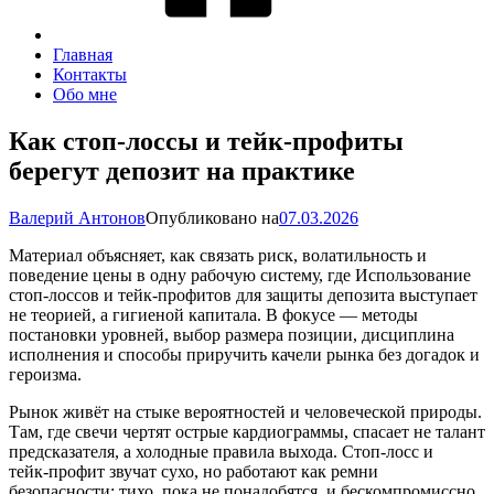
Главная
Контакты
Обо мне
Как стоп‑лоссы и тейк‑профиты
берегут депозит на практике
Валерий Антонов
Опубликовано на
07.03.2026
Материал объясняет, как связать риск, волатильность и
поведение цены в одну рабочую систему, где Использование
стоп-лоссов и тейк-профитов для защиты депозита выступает
не теорией, а гигиеной капитала. В фокусе — методы
постановки уровней, выбор размера позиции, дисциплина
исполнения и способы приручить качели рынка без догадок и
героизма.
Рынок живёт на стыке вероятностей и человеческой природы.
Там, где свечи чертят острые кардиограммы, спасает не талант
предсказателя, а холодные правила выхода. Стоп‑лосс и
тейк‑профит звучат сухо, но работают как ремни
безопасности: тихо, пока не понадобятся, и бескомпромиссно,