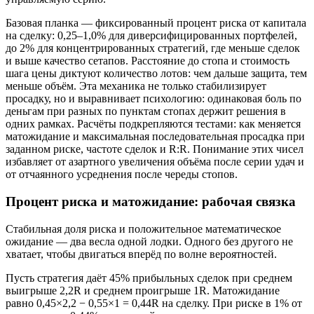
Базовая планка — фиксированный процент риска от капитала
на сделку: 0,25–1,0% для диверсифицированных портфелей,
до 2% для концентрированных стратегий, где меньше сделок
и выше качество сетапов. Расстояние до стопа и стоимость
шага цены диктуют количество лотов: чем дальше защита, тем
меньше объём. Эта механика не только стабилизирует
просадку, но и выравнивает психологию: одинаковая боль по
деньгам при разных по пунктам стопах держит решения в
одних рамках. Расчёты подкрепляются тестами: как меняется
матожидание и максимальная последовательная просадка при
заданном риске, частоте сделок и R:R. Понимание этих чисел
избавляет от азартного увеличения объёма после серии удач и
от отчаянного усреднения после череды стопов.
Процент риска и матожидание: рабочая связка
Стабильная доля риска и положительное математическое
ожидание — два весла одной лодки. Одного без другого не
хватает, чтобы двигаться вперёд по волне вероятностей.
Пусть стратегия даёт 45% прибыльных сделок при среднем
выигрыше 2,2R и среднем проигрыше 1R. Матожидание
равно 0,45×2,2 − 0,55×1 = 0,44R на сделку. При риске в 1% от