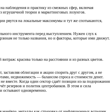
 на наблюдения и практику из смежных сфер, включая
без игрушечной теории и маркетинговых лозунгов.
ции рвутся на локальные максимумы и тут же спотыкаются,
ального инструмента перед выступлением. Нужен слух к
орзинам не только названия, но и факторы, которые ими движут.
витраж: красива только на расстоянии и из разных цветов.
заставляя облигации и акции спорить друг с другом, а не
тами, недвижимость — балансом спроса и стоимости денег.
е вместе. Когда один сектор сдаёт позиции из-за подорожания
чёт резервов и политик центробанков. В этом и сила
ели остывают одновременно.
для манёвра, металлы как страховка от инфляционных вспышек.