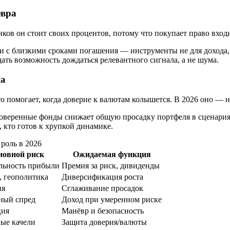
ёвра
ов он стоит своих процентов, потому что покупает право входи
и с близкими сроками погашения — инструменты не для дохода,
ать возможность дождаться релевантного сигнала, а не шума.
ка
то помогает, когда доверие к валютам колышется. В 2026 оно — н
роверенные фонды снижает общую просадку портфеля в сценария
, кто готов к хрупкой динамике.
 роль в 2026
новной риск
Ожидаемая функция
льность прибыли
Премия за риск, дивиденды
, геополитика
Диверсификация роста
ия
Сглаживание просадок
ный спред
Доход при умеренном риске
ция
Манёвр и безопасность
ые качели
Защита доверия/валюты