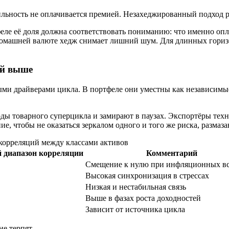
ильность не оплачивается премией. Незахеджированный подход р
феле её доля должна соответствовать пониманию: что именно оп
 домашней валюте хедж снимает лишний шум. Для длинных гориз
ий выше
ми драйверами цикла. В портфеле они уместны как независимые
ды товарного суперцикла и замирают в паузах. Экспортёры тех
, чтобы не оказаться зеркалом одного и того же риска, размаза
корреляций между классами активов
 диапазон корреляции
Комментарий
Смещение к нулю при инфляционных в
Высокая синхронизация в стрессах
Низкая и нестабильная связь
Выше в фазах роста доходностей
Зависит от источника цикла
не терпят.