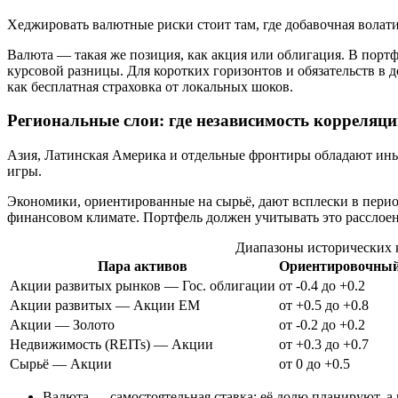
Хеджировать валютные риски стоит там, где добавочная волат
Валюта — такая же позиция, как акция или облигация. В порт
курсовой разницы. Для коротких горизонтов и обязательств в
как бесплатная страховка от локальных шоков.
Региональные слои: где независимость корреляц
Азия, Латинская Америка и отдельные фронтиры обладают ины
игры.
Экономики, ориентированные на сырьё, дают всплески в перио
финансовом климате. Портфель должен учитывать это расслоение
Диапазоны исторических 
Пара активов
Ориентировочный
Акции развитых рынков — Гос. облигации
от -0.4 до +0.2
Акции развитых — Акции EM
от +0.5 до +0.8
Акции — Золото
от -0.2 до +0.2
Недвижимость (REITs) — Акции
от +0.3 до +0.7
Сырьё — Акции
от 0 до +0.5
Валюта — самостоятельная ставка: её долю планируют, а 