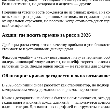
Роли неизменны, но дозировки и акценты — другие.
Подлинная устойчивость рождается не из равных долей, а из с
вспыхивает распродажа в рисковых активах, но страдают при вн
от идеальной страховки, но полезны, когда стоимость денег тер
всей симфонией.
Акции: где искать премию за риск в 2026
Драйверы роста смещаются к качеству прибыли и устойчивости
стоимостью и устойчивыми дивидендами.
Факторы «quality» и «value» возвращают плату за терпение, ос
лидеры инноваций тянут индексы, но шлейф второго эшелона 
валютный риск. Звёзды одной эпохи — не гарантия для следующе
Облигации: кривая доходности и окно возможнос
В 2026 облигации снова работают как стабилизатор, но подбор
компромиссом между доходностью и риском переоценки.
Кривая доходности не обязана быстро нормализоваться, зато 
захватывает купонный доход, длинный — используется дозиров
илд» — специя. Для валютных портфелей инструменты с хеджем