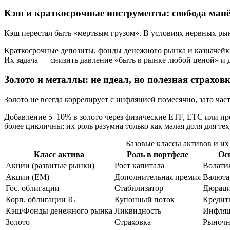
Кэш и краткосрочные инструменты: свобода ман
Кэш перестал быть «мертвым грузом». В условиях нервных рынк
Краткосрочные депозиты, фонды денежного рынка и казначейк
Их задача — снизить давление «быть в рынке любой ценой» и д
Золото и металлы: не идеал, но полезная страхов
Золото не всегда коррелирует с инфляцией помесячно, зато час
Добавление 5–10% в золото через физические ETF, ETC или п
более цикличны; их роль разумна только как малая доля для тех
Базовые классы активов и их
Класс актива
Роль в портфеле
Ос
Акции (развитые рынки)
Рост капитала
Волати
Акции (EM)
Дополнительная премия
Валюта
Гос. облигации
Стабилизатор
Дюрац
Корп. облигации IG
Купонный поток
Кредит
Кэш/Фонды денежного рынка
Ликвидность
Инфля
Золото
Страховка
Рыночн