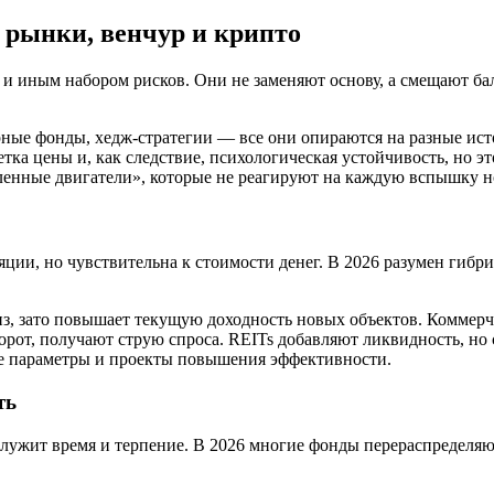
 рынки, венчур и крипто
и иным набором рисков. Они не заменяют основу, а смещают ба
ные фонды, хедж-стратегии — все они опираются на разные источ
ка цены и, как следствие, психологическая устойчивость, но э
ленные двигатели», которые не реагируют на каждую вспышку н
ции, но чувствительна к стоимости денег. В 2026 разумен гибр
низ, зато повышает текущую доходность новых объектов. Коммер
рот, получают струю спроса. REITs добавляют ликвидность, но
ые параметры и проекты повышения эффективности.
ть
лужит время и терпение. В 2026 многие фонды перераспределя