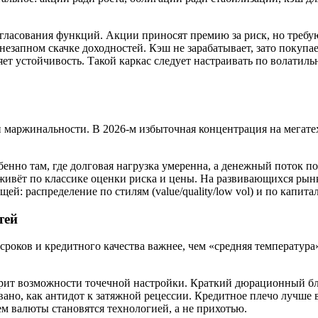
огласования функций. Акции приносят премию за риск, но требую
езапном скачке доходностей. Кэш не зарабатывает, зато покупае
яет устойчивость. Такой каркас следует настраивать по волатиль
 маржинальности. В 2026-м избыточная концентрация на мегатех
обенно там, где долговая нагрузка умеренна, а денежный поток 
живёт по классике оценки риска и цены. На развивающихся рын
й: распределение по стилям (value/quality/low vol) и по капита
тей
 сроков и кредитного качества важнее, чем «средняя температур
дарит возможности точечной настройки. Краткий дюрационный бл
ано, как антидот к затяжной рецессии. Кредитное плечо лучше 
 валюты становятся технологией, а не прихотью.