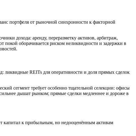
ланс портфеля от рыночной синхронности к факторной
ники дохода: аренду, переразметку активов, арбитраж,
тот покой оборачивается риском неликвидности и задержки в
овостей.
ид: ликвидные REITs для оперативности и доля прямых сделок
ческий сегмент требует особенно тщательной селекции: офисы
 сильнее дышат рынком; прямые сделки медленнее и дороже в
ют капитал к прибыльным, но недооценённым активам