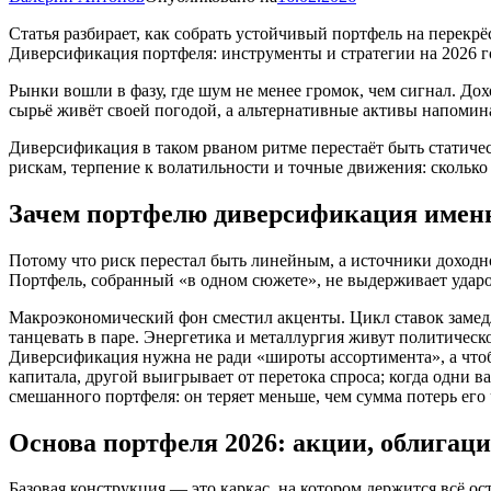
Статья разбирает, как собрать устойчивый портфель на перек
Диверсификация портфеля: инструменты и стратегии на 2026 го
Рынки вошли в фазу, где шум не менее громок, чем сигнал. До
сырьё живёт своей погодой, а альтернативные активы напомина
Диверсификация в таком рваном ритме перестаёт быть статиче
рискам, терпение к волатильности и точные движения: сколько 
Зачем портфелю диверсификация именн
Потому что риск перестал быть линейным, а источники доходн
Портфель, собранный «в одном сюжете», не выдерживает удар
Макроэкономический фон сместил акценты. Цикл ставок замедл
танцевать в паре. Энергетика и металлургия живут политичес
Диверсификация нужна не ради «широты ассортимента», а чтобы
капитала, другой выигрывает от перетока спроса; когда одни в
смешанного портфеля: он теряет меньше, чем сумма потерь его 
Основа портфеля 2026: акции, облигац
Базовая конструкция — это каркас, на котором держится всё о