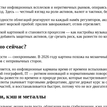
рёстке инфляционных всплесков и неритмичных рынков, опираясь
д. Здесь — честный взгляд на роли активов, валют и тактики, 
ходности облигаций реагируют на каждый намёк регуляторов, ак
ют морской прибой: прилив завораживает, отлив отрезвляет.
ской картинкой и становится процессом — как настройка музык
добавить защитных активов, где срезать риск, как разнести по к
о сейчас?
ости — синхронными. В 2026 году картина похожа на мозаичный 
ов с непривычных сторон.
яется, но инфляционные карманы время от времени вспыхивают, 
кой географией, IT — ритмом инноваций и нормативными поворо
 развести по времени и природе риски, которые выстреливают н
алюты укачивает торговыми дефицитами, другие держат курс за с
частей, и восстанавливается быстрее, потому что не все двигат
ии, кэш и металлы
стальное: акции ради роста, облигации ради стабилизации, кэш 