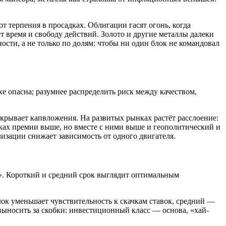
т терпения в просадках. Облигации гасят огонь, когда
т время и свободу действий. Золото и другие металлы далеки
ности, а не только по долям: чтобы ни один блок не командовал
е опасна; разумнее распределить риск между качеством,
покрывает капвложения. На развитых рынках растёт расслоение:
ках премии выше, но вместе с ними выше и геополитический и
лизации снижает зависимость от одного двигателя.
а». Короткий и средний срок выглядит оптимальным
ок уменьшает чувствительность к скачкам ставок, средний —
выносить за скобки: инвестиционный класс — основа, «хай-