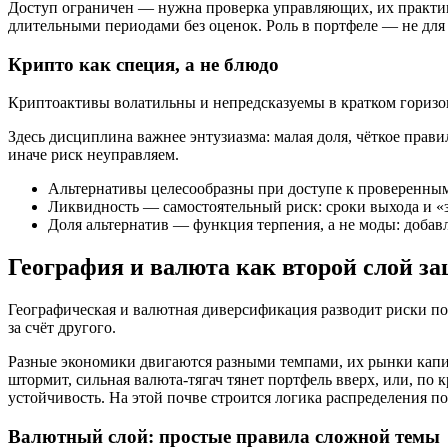
Доступ ограничен — нужна проверка управляющих, их практик 
длительными периодами без оценок. Роль в портфеле — не для 
Крипто как специя, а не блюдо
Криптоактивы волатильны и непредсказуемы в кратком горизонт
Здесь дисциплина важнее энтузиазма: малая доля, чёткое прав
иначе риск неуправляем.
Альтернативы целесообразны при доступе к проверенны
Ликвидность — самостоятельный риск: сроки выхода и «
Доля альтернатив — функция терпения, а не моды: добав
География и валюта как второй слой з
Географическая и валютная диверсификация разводит риски пол
за счёт другого.
Разные экономики двигаются разными темпами, их рынки капит
штормит, сильная валюта-тягач тянет портфель вверх, или, по 
устойчивость. На этой почве строится логика распределения по
Валютный слой: простые правила сложной темы