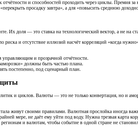
отчётности и способностей проходить через циклы. Премия за н
«перекрыть просадку завтра», а для «повысить среднюю доходно
е. Их доля — это ставка на технологический вектор, а не на с
ило риска и отсутствие иллюзий насчёт корреляций «когда нужно
м управляющим и прозрачной отчётности.
заморозки» должны быть частью плана.
лять постепенно, под сценарный план.
ащиты
итик и циклов. Валюты — это не только конвертация, но и аморт
ала живут своими правилами. Валютная прослойка иногда важне
крайней мере, не даёт ему уйти под воду. Нужна трезвая карта к
 регионам и валютам, чтобы событие в одной стране не становил